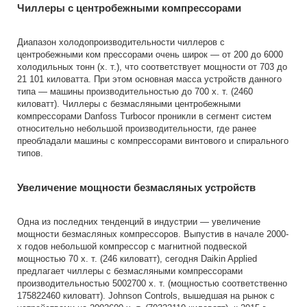
Чиллеры с центробежными компрессорами
Диапазон холодопроизводительности чиллеров с
центробежными ком прессорами очень широк — от 200 до 6000
холодильных тонн (х. т.), что соответствует мощности от 703 до
21 101 киловатта. При этом основная масса устройств данного
типа — машины производительностью до 700 х. т. (2460
киловатт). Чиллеры с безмасляными центробежными
компрессорами Danfoss Turbocor проникли в сегмент систем
относительно небольшой производительности, где ранее
преобладали машины с компрессорами винтового и спирального
типов.
Увеличение мощности безмасляных устройств
Одна из последних тенденций в индустрии — увеличение
мощности безмасляных компрессоров. Выпустив в начале 2000-
х годов небольшой компрессор с магнитной подвеской
мощностью 70 х. т. (246 киловатт), сегодня Daikin Applied
предлагает чиллеры с безмасляными компрессорами
производительностью 5002700 х. т. (мощностью соответственно
175822460 киловатт). Johnson Controls, вышедшая на рынок с