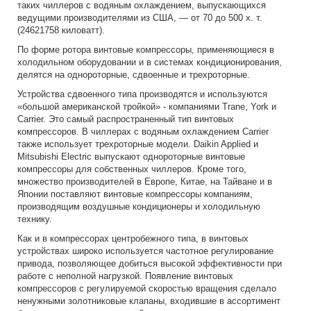
таких чиллеров с водяным охлаждением, выпускающихся
ведущими производителями из США, — от 70 до 500 х. т.
(24621758 киловатт).
По форме ротора винтовые компрессоры, применяющиеся в
холодильном оборудовании и в системах кондиционирования,
делятся на однороторные, сдвоенные и трехроторные.
Устройства сдвоенного типа производятся и используются
«большой американской тройкой» - компаниями Trane, York и
Carrier. Это самый распространенный тип винтовых
компрессоров. В чиллерах с водяным охлаждением Carrier
также использует трехроторные модели. Daikin Applied и
Mitsubishi Electric выпускают однороторные винтовые
компрессоры для собственных чиллеров. Кроме того,
множество производителей в Европе, Китае, на Тайване и в
Японии поставляют винтовые компрессоры компаниям,
производящим воздушные кондиционеры и холодильную
технику.
Как и в компрессорах центробежного типа, в винтовых
устройствах широко используется частотное регулирование
привода, позволяющее добиться высокой эффективности при
работе с неполной нагрузкой. Появление винтовых
компрессоров с регулируемой скоростью вращения сделало
ненужными золотниковые клапаны, входившие в ассортимент