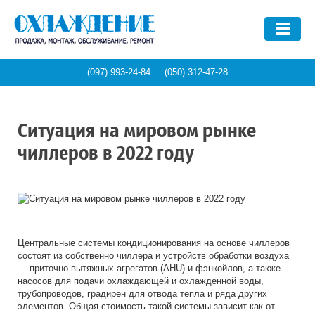
ПРОИЗВОДИТЕЛЬ
Aquatech
(097) 993-24-84
(050) 312-47-28
СТРАНА ПРОИЗВОДСТВА
BlueBox
Carrier
Италия
Ситуация на мировом рынке
Climaveneta
ТИП ЧИЛЛЕРА
США
чиллеров в 2022 году
Daikin
Турция
Dalgakiran
Абсорбционный
Украина
Ferro chillers
ЦЕЛЬ ПРИМЕНЕНИЯ
Воздушный
Япония
Galletti
Водяной
Hitema
Охлаждение воды
Центральные системы кондиционирования на основе чиллеров
Компактный
состоят из собственно чиллера и устройств обработки воздуха
MTA
НАШИ УСЛУГИ
Термопластавтоматы
— приточно-вытяжных агрегатов (AHU) и фэнкойлов, а также
Thermocold
насосов для подачи охлаждающей и охлажденной воды,
Системы кондиционирования
трубопроводов, градирен для отвода тепла и ряда других
Обслуживание чиллеров
Ледовые арены
элементов. Общая стоимость такой системы зависит как от