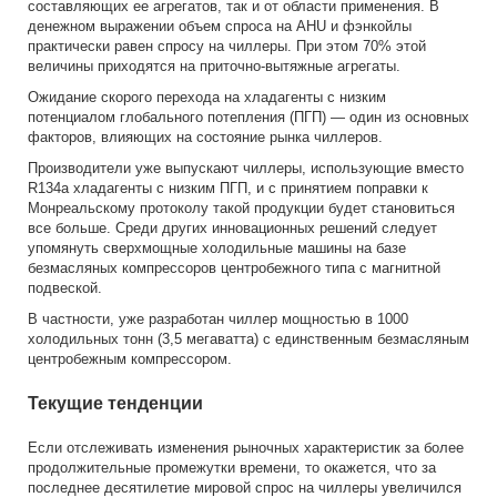
составляющих ее агрегатов, так и от области применения. В
Монтаж и настройка чиллера
Станки
денежном выражении объем спроса на AHU и фэнкойлы
Ремонт чиллеров
практически равен спросу на чиллеры. При этом 70% этой
Химическая отрасль
величины приходятся на приточно-вытяжные агрегаты.
Лизинг оборудования
Фармацевтическая пром...
Ожидание скорого перехода на хладагенты с низким
потенциалом глобального потепления (ПГП) — один из основных
Хлебобулочная пром...
факторов, влияющих на состояние рынка чиллеров.
О нас
Молочная пром...
Производители уже выпускают чиллеры, использующие вместо
Контакты
R134a хладагенты с низким ПГП, и с принятием поправки к
Пиво
Монреальскому протоколу такой продукции будет становиться
Соки и напитки
все больше. Среди других инновационных решений следует
упомянуть сверхмощные холодильные машины на базе
Масло
безмасляных компрессоров центробежного типа с магнитной
подвеской.
Сусла
В частности, уже разработан чиллер мощностью в 1000
холодильных тонн (3,5 мегаватта) с единственным безмасляным
центробежным компрессором.
Текущие тенденции
Если отслеживать изменения рыночных характеристик за более
продолжительные промежутки времени, то окажется, что за
последнее десятилетие мировой спрос на чиллеры увеличился