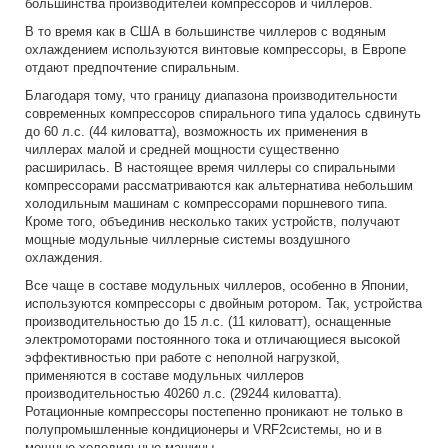
большинства производителей компрессоров и чиллеров.
В то время как в США в большинстве чиллеров с водяным
охлаждением используются винтовые компрессоры, в Европе
отдают предпочтение спиральным.
Благодаря тому, что границу диапазона производительности
современных компрессоров спирального типа удалось сдвинуть
до 60 л.с. (44 киловатта), возможность их применения в
чиллерах малой и средней мощности существенно
расширилась. В настоящее время чиллеры со спиральными
компрессорами рассматриваются как альтернатива небольшим
холодильным машинам с компрессорами поршневого типа.
Кроме того, объединив несколько таких устройств, получают
мощные модульные чиллерные системы воздушного
охлаждения.
Все чаще в составе модульных чиллеров, особенно в Японии,
используются компрессоры с двойным ротором. Так, устройства
производительностью до 15 л.с. (11 киловатт), оснащенные
электромоторами постоянного тока и отличающиеся высокой
эффективностью при работе с неполной нагрузкой,
применяются в составе модульных чиллеров
производительностью 40260 л.с. (29244 киловатта).
Ротационные компрессоры постепенно проникают не только в
полупромышленные кондиционеры и VRF2системы, но и в
мощные холодильные машины.