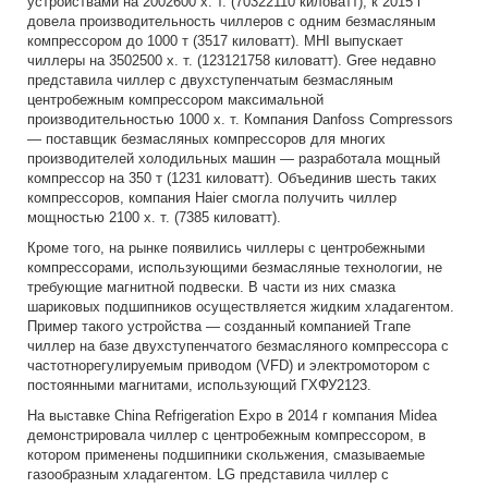
устройствами на 2002600 х. т. (70322110 киловатт), к 2015 г
довела производительность чиллеров с одним безмасляным
компрессором до 1000 т (3517 киловатт). MHI выпускает
чиллеры на 3502500 х. т. (123121758 киловатт). Gree недавно
представила чиллер с двухступенчатым безмасляным
центробежным компрессором максимальной
производительностью 1000 х. т. Компания Danfoss Compressors
— поставщик безмасляных компрессоров для многих
производителей холодильных машин — разработала мощный
компрессор на 350 т (1231 киловатт). Объединив шесть таких
компрессоров, компания Haier смогла получить чиллер
мощностью 2100 х. т. (7385 киловатт).
Кроме того, на рынке появились чиллеры с центробежными
компрессорами, использующими безмасляные технологии, не
требующие магнитной подвески. В части из них смазка
шариковых подшипников осуществляется жидким хладагентом.
Пример такого устройства — созданный компанией Тгапе
чиллер на базе двухступенчатого безмасляного компрессора с
частотнорегулируемым приводом (VFD) и электромотором с
постоянными магнитами, использующий ГХФУ2123.
На выставке China Refrigeration Expo в 2014 г компания Midea
демонстрировала чиллер с центробежным компрессором, в
котором применены подшипники скольжения, смазываемые
газообразным хладагентом. LG представила чиллер с