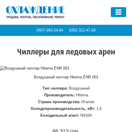
ПРОИЗВОДИТЕЛЬ
Aquatech
(097) 993-24-84
(050) 312-47-28
СТРАНА ПРОИЗВОДСТВА
BlueBox
Carrier
Чиллеры для ледовых арен
Италия
Climaveneta
ТИП ЧИЛЛЕРА
США
Daikin
Турция
Dalgakiran
Абсорбционный
Воздушный чиллер Hitema ENR 001
Украина
Ferro chillers
ЦЕЛЬ ПРИМЕНЕНИЯ
Воздушный
Япония
Тип чиллера:
Воздушный
Galletti
Водяной
Производитель:
Hitema
Hitema
Охлаждение воды
Страна производства:
Италия
Компактный
MTA
Холодопроизводительность, кВт:
1,6
НАШИ УСЛУГИ
Термопластавтоматы
Холодильный агент:
R410A
Thermocold
Системы кондиционирования
Обслуживание чиллеров
Ледовые арены
86,313 грн.