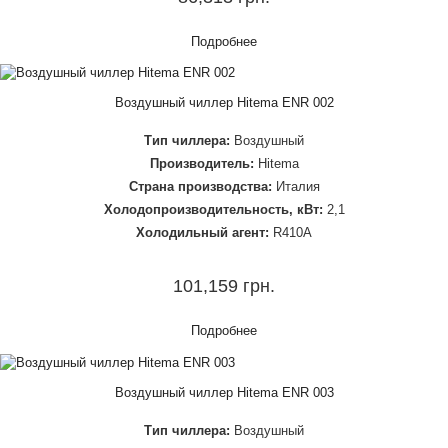
Монтаж и настройка чиллера
Станки
Ремонт чиллеров
Подробнее
Химическая отрасль
Лизинг оборудования
Фармацевтическая пром...
Воздушный чиллер Hitema ENR 002
Хлебобулочная пром...
О нас
Молочная пром...
Тип чиллера:
Воздушный
Контакты
Производитель:
Hitema
Пиво
Страна производства:
Италия
Соки и напитки
Холодопроизводительность, кВт:
2,1
Холодильный агент:
R410A
Масло
Сусла
101,159 грн.
Подробнее
Воздушный чиллер Hitema ENR 003
Тип чиллера:
Воздушный