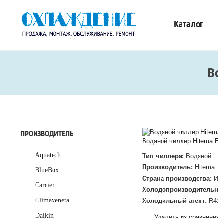
Каталог
В
ПРОИЗВОДИТЕЛЬ
Водяной чиллер Hitema 
Aquatech
Тип чиллера:
Водяной
Производитель:
Hitema
BlueBox
Страна производства:
И
Carrier
Холодопроизводительн
Climaveneta
Холодильный агент:
R4
Daikin
Удалить из сравнени