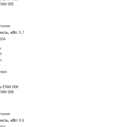
ENW 005
талия
ость, кВт:
5,7
10A
я
ю
о
е
жера
ENW 008
талия
ость, кВт:
8,6
10A