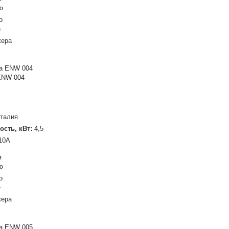
ю
о
е
жера
ENW 004
талия
ость, кВт:
4,5
10A
я
ю
о
е
жера