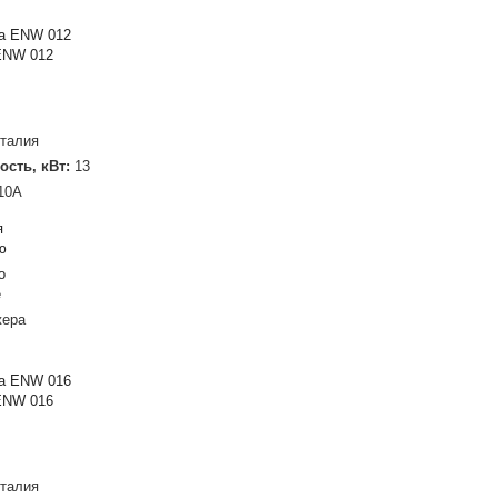
ENW 012
талия
ость, кВт:
13
10A
я
ю
о
е
жера
ENW 016
талия