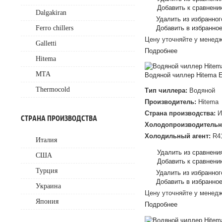
Добавить к сравнени
Dalgakiran
Удалить из избранног
Добавить в избранно
Ferro chillers
Цену уточняйте у менед
Galletti
Подробнее
Hitema
MTA
Водяной чиллер Hitema 
Thermocold
Тип чиллера:
Водяной
Производитель:
Hitema
Страна производства:
И
СТРАНА ПРОИЗВОДСТВА
Холодопроизводительн
Холодильный агент:
R4
Италия
Удалить из сравнени
США
Добавить к сравнени
Турция
Удалить из избранног
Добавить в избранно
Украина
Цену уточняйте у менед
Япония
Подробнее