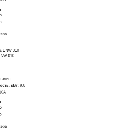
я
ю
о
е
жера
ENW 010
талия
ость, кВт:
9,8
10A
я
ю
о
е
жера