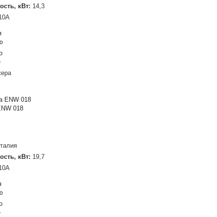
ость, кВт:
14,3
10A
я
ю
о
е
жера
ENW 018
талия
ость, кВт:
19,7
10A
я
ю
о
е