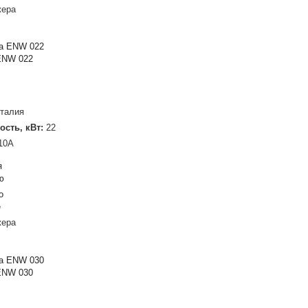
жера
ENW 022
талия
ость, кВт:
22
10A
я
ю
о
е
жера
ENW 030