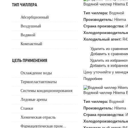
Водяной чиллер Hitema 
ТИП ЧИЛЛЕРА
Тип чиллера:
Водяной
Абсорбционный
Производитель:
Hitema
Страна производства:
И
Воздушный
Холодопроизводительн
Водяной
Холодильный агент:
R4
Компактный
Удалить из сравнени
Добавить к сравнени
ЦЕЛЬ ПРИМЕНЕНИЯ
Удалить из избранног
Добавить в избранно
Цену уточняйте у менед
Охлаждение воды
Подробнее
Термопластавтоматы
Системы кондиционирования
Водяной чиллер Hitema 
Ледовые арены
Тип чиллера:
Водяной
Производитель:
Hitema
Станки
Страна производства:
И
Химическая отрасль
Холодопроизводительн
Фармацевтическая пром...
Холодильный агент:
R4