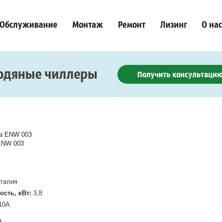
Обслуживание
Монтаж
Ремонт
Лизинг
О нас
одяные чиллеры
Получить консультаци
ENW 003
талия
ость, кВт:
3,8
10A
я