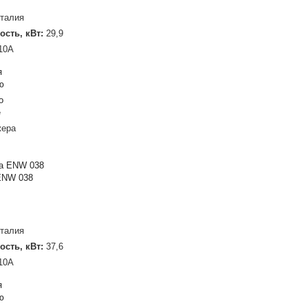
талия
ость, кВт:
29,9
10A
я
ю
о
е
жера
ENW 038
талия
ость, кВт:
37,6
10A
я
ю