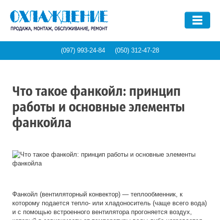
ПРОИЗВОДИТЕЛЬ
Aquatech
(097) 993-24-84
(050) 312-47-28
СТРАНА ПРОИЗВОДСТВА
BlueBox
Carrier
Италия
Что такое фанкойл: принцип
Climaveneta
ТИП ЧИЛЛЕРА
США
работы и основные элементы
Daikin
Турция
фанкойла
Dalgakiran
Абсорбционный
Украина
Ferro chillers
ЦЕЛЬ ПРИМЕНЕНИЯ
Воздушный
Япония
Galletti
Водяной
Hitema
Охлаждение воды
Компактный
MTA
НАШИ УСЛУГИ
Термопластавтоматы
Фанкойл (вентиляторный конвектор) — теплообменник, к
Thermocold
Системы кондиционирования
которому подается тепло- или хладоноситель (чаще всего вода)
Обслуживание чиллеров
и с помощью встроенного вентилятора прогоняется воздух,
Ледовые арены