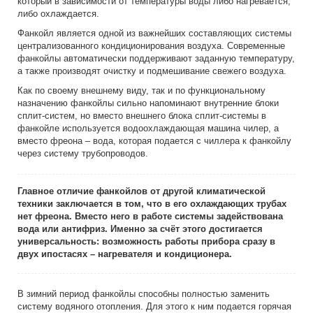
который в зависимости от температуры воды либо нагревается,
Монтаж и настройка чиллера
Станки
либо охлаждается.
Ремонт чиллеров
Фанкойл является одной из важнейших составляющих системы
Химическая отрасль
централизованного кондиционирования воздуха. Современные
Лизинг оборудования
Фармацевтическая пром...
фанкойлы автоматически поддерживают заданную температуру,
а также производят очистку и подмешивание свежего воздуха.
Хлебобулочная пром...
Как по своему внешнему виду, так и по функциональному
О нас
Молочная пром...
назначению фанкойлы сильно напоминают внутренние блоки
Контакты
сплит-систем, но вместо внешнего блока сплит-системы в
Пиво
фанкойле используется водоохлаждающая машина чилер, а
вместо фреона – вода, которая подается с чиллера к фанкойлу
Соки и напитки
через систему трубопроводов.
Масло
Сусла
Главное отличие фанкойлов от другой климатической
техники заключается в том, что в его охлаждающих трубах
нет фреона. Вместо него в работе системы задействована
вода или антифриз. Именно за счёт этого достигается
универсальность: возможность работы прибора сразу в
двух ипостасях – нагревателя и кондиционера.
В зимний период фанкойлы способны полностью заменить
систему водяного отопления. Для этого к ним подается горячая