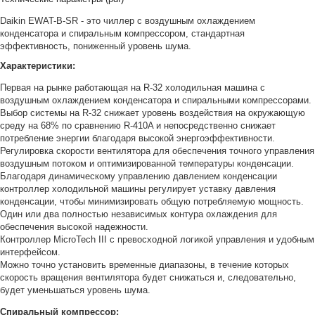
Монтаж и настройка чиллера
Станки
Daikin EWAT-B-SR - это чиллер с воздушным охлаждением
Ремонт чиллеров
конденсатора и спиральным компрессором, стандартная
Химическая отрасль
эффективность, пониженный уровень шума.
Лизинг оборудования
Фармацевтическая пром...
Характеристики:
Хлебобулочная пром...
Первая на рынке работающая на R-32 холодильная машина с
О нас
Молочная пром...
воздушным охлаждением конденсатора и спиральными компрессорами.
Выбор системы на R-32 снижает уровень воздействия на окружающую
Контакты
Пиво
среду на 68% по сравнению R-410A и непосредственно снижает
потребление энергии благодаря высокой энергоэффективности.
Соки и напитки
Регулировка скорости вентилятора для обеспечения точного управления
воздушным потоком и оптимизированной температуры конденсации.
Масло
Благодаря динамическому управлению давлением конденсации
Сусла
контроллер холодильной машины регулирует уставку давления
конденсации, чтобы минимизировать общую потребляемую мощность.
Один или два полностью независимых контура охлаждения для
обеспечения высокой надежности.
Контроллер MicroTech III с превосходной логикой управления и удобным
интерфейсом.
Можно точно установить временные диапазоны, в течение которых
скорость вращения вентилятора будет снижаться и, следовательно,
будет уменьшаться уровень шума.
Спиральный компрессор: