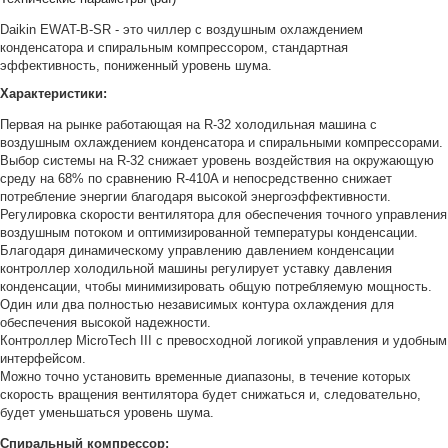
Монтаж и настройка чиллера
Станки
Daikin EWAT-B-SR - это чиллер с воздушным охлаждением
Ремонт чиллеров
конденсатора и спиральным компрессором, стандартная
Химическая отрасль
эффективность, пониженный уровень шума.
Лизинг оборудования
Фармацевтическая пром...
Характеристики:
Хлебобулочная пром...
Первая на рынке работающая на R-32 холодильная машина с
О нас
Молочная пром...
воздушным охлаждением конденсатора и спиральными компрессорами.
Выбор системы на R-32 снижает уровень воздействия на окружающую
Контакты
Пиво
среду на 68% по сравнению R-410A и непосредственно снижает
потребление энергии благодаря высокой энергоэффективности.
Соки и напитки
Регулировка скорости вентилятора для обеспечения точного управления
воздушным потоком и оптимизированной температуры конденсации.
Масло
Благодаря динамическому управлению давлением конденсации
Сусла
контроллер холодильной машины регулирует уставку давления
конденсации, чтобы минимизировать общую потребляемую мощность.
Один или два полностью независимых контура охлаждения для
обеспечения высокой надежности.
Контроллер MicroTech III с превосходной логикой управления и удобным
интерфейсом.
Можно точно установить временные диапазоны, в течение которых
скорость вращения вентилятора будет снижаться и, следовательно,
будет уменьшаться уровень шума.
Спиральный компрессор: